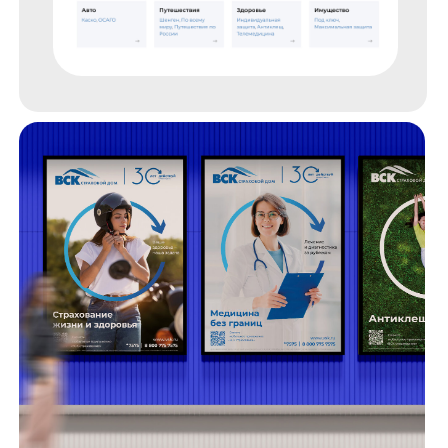
масштабирования визуальной системы на любые
носители. Это позволило отделу маркетинга
реализовывать различные задачи юбилейных
мероприятий с широким кругом подрядчиков.
Концепция была развита на продуктовую линейку
компании – было разработано более 50-ти
плакатов, новогодняя продукция,
презентационные материалы и многое другое.