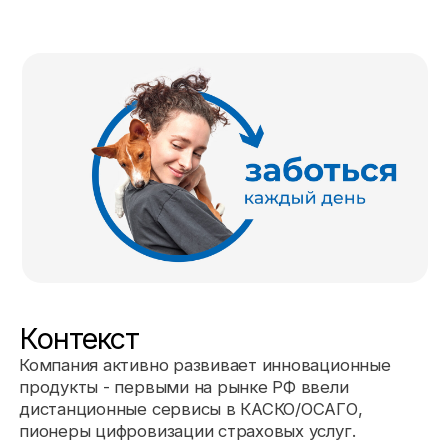
Контекст
Компания активно развивает инновационные
продукты - первыми на рынке РФ ввели
дистанционные сервисы в КАСКО/ОСАГО,
пионеры цифровизации страховых услуг.
Основную тему 30-летия ВСК “Становись лучшей
версией себя” было необходимо транслировать
на три основные аудитории: клиенты, партнеры и
сотрудники, объединяя весь спектр
предоставляемых услуг в одной рекламной
кампании.