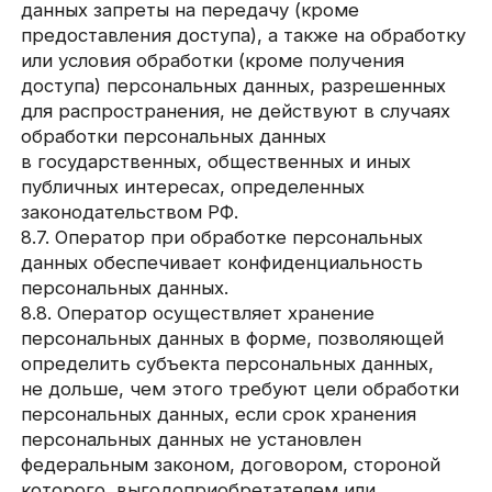
касающимся обработки его персональных
данных, обратившись к Оператору с помощью
электронной почты
ivan@metaforabranding.ru
.
12.2. В данном документе будут отражены
любые изменения политики обработки
персональных данных Оператором. Политика
действует бессрочно до замены ее новой
версией.
12.3. Актуальная версия Политики в свободном
доступе расположена в сети Интернет
по адресу
http://metaforabranding.ru/privacy_policy