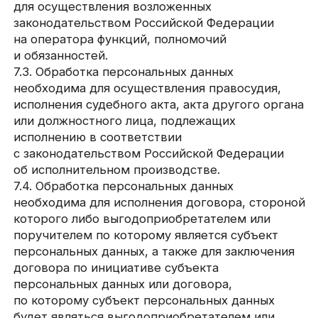
8.3. В случае выявления неточностей
в персональных данных, Пользователь может
актуализировать их самостоятельно, путем
направления Оператору уведомление на адрес
электронной почты Оператора
ivan@metaforabranding.ru
с пометкой
«Актуализация персональных данных».
8.4. Срок обработки персональных данных
определяется достижением целей, для которых
были собраны персональные данные, если иной
срок не предусмотрен договором или
действующим законодательством.
Пользователь может в любой момент отозвать
свое согласие на обработку персональных
данных, направив Оператору уведомление
посредством электронной почты
на электронный адрес Оператора
ivan@metaforabranding.ru
с пометкой «Отзыв
согласия на обработку персональных данных».
8.5. Вся информация, которая собирается
сторонними сервисами, в том числе
платежными системами, средствами связи
и другими поставщиками услуг, хранится
и обрабатывается указанными лицами