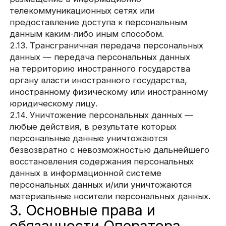
содержащие персональные данные;
— в случае отзыва субъектом персональных
данных согласия на обработку персональных
данных, а также, направления обращения
с требованием о прекращении обработки
персональных данных, Оператор вправе
продолжить обработку персональных данных
без согласия субъекта персональных данных
при наличии оснований, указанных в Законе
о персональных данных;
— самостоятельно определять состав
и перечень мер, необходимых и достаточных
для обеспечения выполнения обязанностей,
предусмотренных Законом о персональных
данных и принятыми в соответствии с ним
нормативными правовыми актами, если иное
не предусмотрено Законом о персональных
данных или другими федеральными законами.
3.2. Оператор обязан:
— предоставлять субъекту персональных
данных по его просьбе информацию,
касающуюся обработки его персональных
данных;