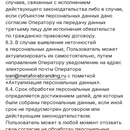
9.1. Оператор осуществляет сбор, запись,
систематизацию, накопление, хранение,
уточнение (обновление, изменение),
извлечение, использование, передачу
(распространение, предоставление, доступ),
обезличивание, блокирование, удаление
и уничтожение персональных данных.
9.2. Оператор осуществляет
автоматизированную обработку персональных
данных с получением и/или передачей
полученной информации по информационно-
телекоммуникационным сетям или без таковой.
10. Трансграничная передача
персональных данных
10.1. Оператор до начала осуществления
деятельности по трансграничной передаче
персональных данных обязан уведомить
уполномоченный орган по защите прав
субъектов персональных данных о своем
намерении осуществлять трансграничную
передачу персональных данных (такое
уведомление направляется отдельно