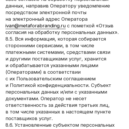
от уведомления о намерении осуществлять
обработку персональных данных).
10.2. Оператор до подачи вышеуказанного
уведомления, обязан получить от органов
власти иностранного государства, иностранных
физических лиц, иностранных юридических лиц,
которым планируется трансграничная передача
персональных данных, соответствующие
сведения.
11. Конфиденциальность
персональных данных
Оператор и иные лица, получившие доступ
к персональным данным, обязаны
не раскрывать третьим лицам
и не распространять персональные данные
без согласия субъекта персональных данных,
если иное не предусмотрено федеральным
законом.
12. Заключительные
положения
12.1. Пользователь может получить любые
разъяснения по интересующим вопросам,