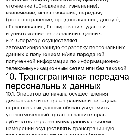
Электронная почта
Открыть презентацию
Telegram
Политика
MAX
конфиденциальности
VK
Ⓒ 2026 metafora branding