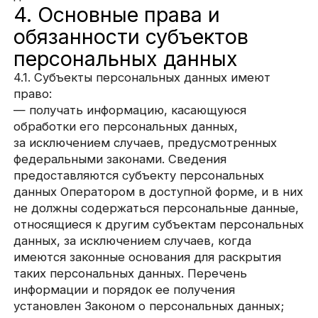
данных или в судебном порядке
неправомерные действия или бездействие
Оператора при обработке его персональных
данных;
— на осуществление иных прав,
предусмотренных законодательством РФ.
4.2. Субъекты персональных данных обязаны:
— предоставлять Оператору достоверные
данные о себе;
— сообщать Оператору об уточнении
(обновлении, изменении) своих персональных
данных.
4.3. Лица, передавшие Оператору
недостоверные сведения о себе, либо сведения
о другом субъекте персональных данных без
согласия последнего, несут ответственность
в соответствии с законодательством РФ.
5. Принципы обработки
персональных данных
5.1. Обработка персональных данных
осуществляется на законной и справедливой
основе.